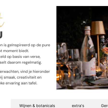
t
U
 is geïnspireerd op de pure
at moment biedt.
eld op basis van verse,
selt daarom regelmatig.
erwachten, vind je hieronder
j smaak, creativiteit en
e ervaring aan tafel.
n
Wijnen & botanicals
extra's
Ger