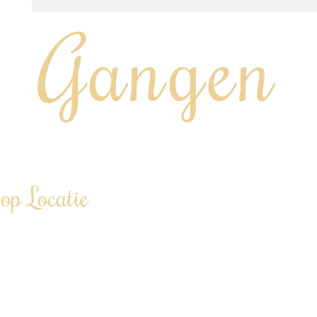
Gangen
“Chef aan huis, op kantoor of tijdens jouw event…”
op Locatie
linair in de watten leggen…
personen tot 100+ personen
d”
iner €86,00 p.p. (vanaf 12 personen)