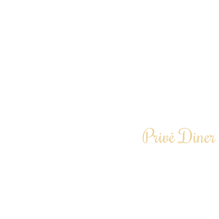
Privé Diner 
Laat je een avond cu
Te boeken vanaf 6 
“Door heel Nederlan
Driegangend