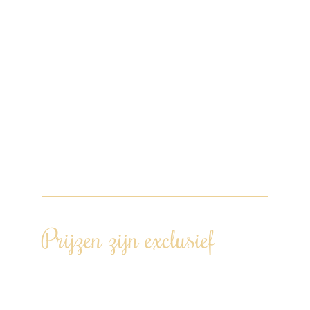
Bijpassend servies en bestek.
Geen koelkast nodig! Alles blijft
perfect gekoeld in onze eigen
koelboxen.
Wij werken met onze eigen pannen
en keukengerei.
Na afloop laten wij de keuken weer
volledig schoon achter.
Prijzen zijn exclusief
Transportkosten op basis van
afstand Kamerik – locatie diner –