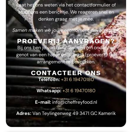
Laat het ons weten via het contactformulier of
stuur ons een berichtje. We reageren snel en
denken graag met je mee.
Samen maken we jouw eetmoment onvergetelijk.
PROEVERIJ AANVRAGEN?
Bij ons ben je van harte welkom om onder het
genot van een hapje en drankje (proeverij) het
arrangement te bespreken.
CONTACTEER ONS
Telefoon:
+31 6 19470180
Whatsapp:
+31 6 19470180
E-mail:
info@cheffreyfood.nl
Adres:
Van Teylingenweg 49 3471 GC Kamerik