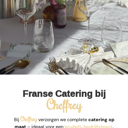
Franse Catering bij
Cheffrey
Cheffrey
Bij
verzorgen we complete
catering op
maat
– ideaal voor een
bruiloft
,
bedrijfsfeest
,