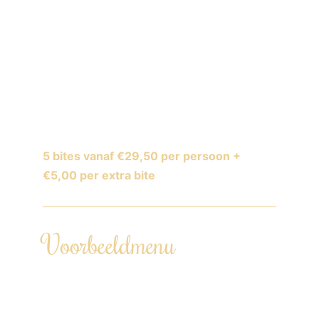
Arrangement van 2 tot 4 uur.
Seizoensgebonden menu, volledig
aanpasbaar.
Rekening houdend met dieetwensen en
allergieën.
Ook als vegetarisch menu beschikbaar.
5 bites vanaf €29,50 per persoon +
€5,00 per extra bite
Voorbeeldmenu
Tartelette van peer | geitenkaas |
limoen vinaigrette