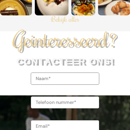
Bekijk alles
Geinteresseerd?
CONTACTEER ONS!
Naam
(Vereist)
Telefoonnummer
E-
mailadres