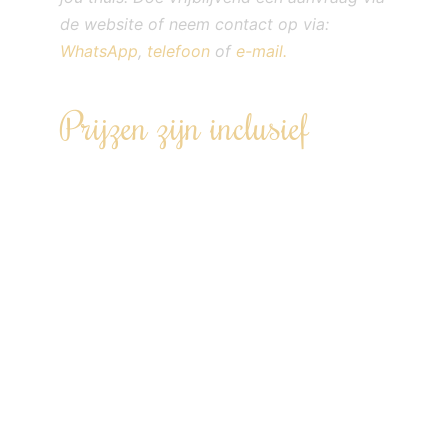
de website of neem contact op via:
WhatsApp
,
telefoon
of
e-mail.
Prijzen zijn inclusief
Een op maat gemaakt menu, volledig
afgestemd op jullie wensen – met oog
voor allergieën en dieetvoorkeuren.
Wij doen de boodschappen en
bereiden alles voor in ons Kookatelier in
Kamerik.
Cheffrey (chef(s) en extra
medewerker(s)) op locatie. Wij
verzorgen de bereiding én het serveren
van de hapjes met toelichting.