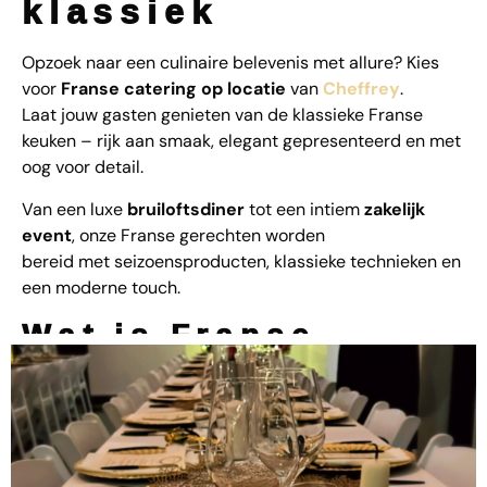
klassiek
Opzoek naar een culinaire belevenis met allure? Kies
voor
Franse catering op locatie
van
Cheffrey
.
Laat jouw gasten genieten van de klassieke Franse
keuken – rijk aan smaak, elegant gepresenteerd en met
oog voor detail.
Van een luxe
bruiloftsdiner
tot een intiem
zakelijk
event
, onze Franse gerechten worden
bereid met seizoensproducten, klassieke technieken en
een moderne touch.
Wat is Franse
Catering?
Franse catering
draait om finesse, balans en
presentatie. Denk aan perfect gegaarde eendenborst,
romige sauzen, fijne patisserie en wijnen die het