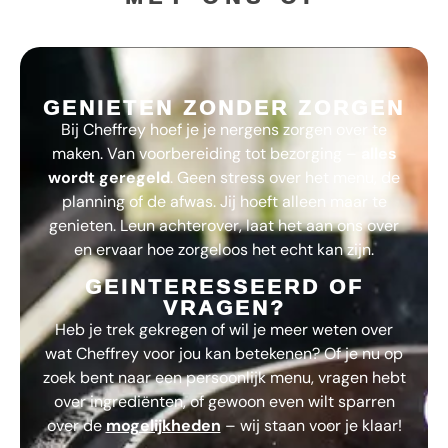
GENIETEN ZONDER ZORGEN
Bij
Cheffrey
hoef je je nergens zorgen over te
maken. Van voorbereiding tot bezorging –
alles
wordt geregeld
. Geen stress over het menu, de
planning of de afwas. Jij hoeft alleen maar te
genieten. Leun achterover, laat het aan ons over
en ervaar hoe zorgeloos het echt kan zijn.
GEINTERESSEERD OF
VRAGEN?
Heb je trek gekregen of wil je meer weten over
wat
Cheffrey
voor jou kan betekenen? Of je nu op
zoek bent naar een persoonlijk menu, vragen hebt
over ingrediënten, of gewoon even wilt sparren
over de
mogelijkheden
– wij staan voor je klaar!