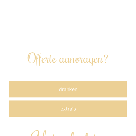
Kamerik (€0,42 per km).
Een wijnarrangement inclusief
glaswerk en/of andere
uitbreidingsopties kunnen worden
bijgeboekt.
Offerte aanvragen?
dranken
extra's