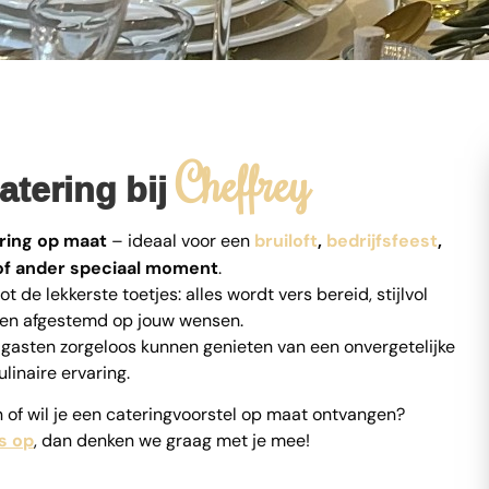
Cheffrey
atering bij
ring op maat
– ideaal voor een
bruiloft
,
bedrijfsfeest
,
f ander speciaal moment
.
t de lekkerste toetjes: alles wordt vers bereid, stijlvol
en afgestemd op jouw wensen.
 je gasten zorgeloos kunnen genieten van een onvergetelijke
ulinaire ervaring.
 of wil je een cateringvoorstel op maat ontvangen?
s op
, dan denken we graag met je mee!