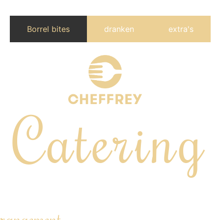
Borrel bites
dranken
extra's
Catering
Geheel verzorgde catering inclusief privé chef
rangement