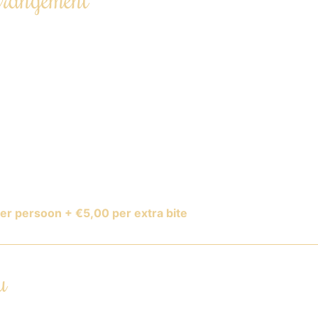
2 ambachtelijke bites.
& bediening.
dig verzorgd.
ot 4 uur.
enu, volledig aanpasbaar.
t dieetwensen en allergieën.
 menu beschikbaar.
er persoon + €5,00 per extra bite
u
r | geitenkaas | limoen vinaigrette