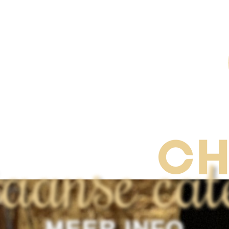
iaanse cat
MEER INFO