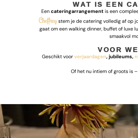
WAT IS EEN 
Een
cateringarrangement
is een compleet
Cheffrey
stem je de catering volledig af op 
gaat om een walking dinner, buffet of luxe l
smaakvol mo
VOOR WE
Geschikt voor
verjaardagen
, jubileums,
n
Of het nu intiem of groots is 