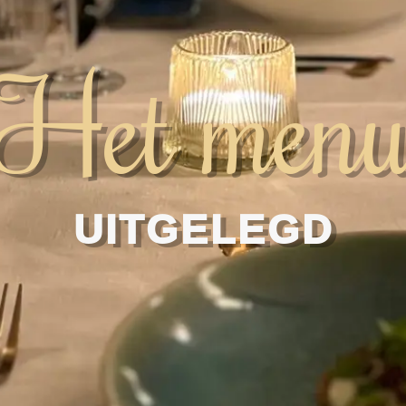
Het men
UITGELEGD