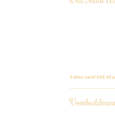
Selectie van 5 tot 1
Inclusief privéchef 
Servies wordt volle
Arrangement van 2 t
Seizoensgebonden m
Rekening houdend me
Ook als vegetarisch
5 bites vanaf €29,50 p
Voorbeeldmen
Tartelette van pee