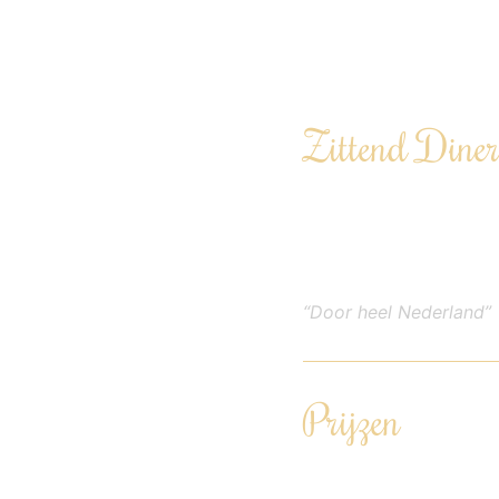
Zittend Dine
Laat je een avond culi
Te boeken vanaf 6 per
“Door heel Nederland”
Prijzen
Driegangendiner – €86