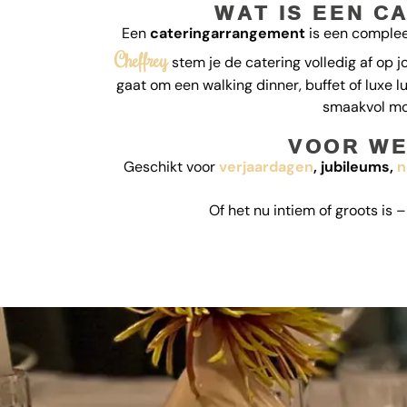
WAT IS EEN 
Een
cateringarrangement
is een compleet
Cheffrey
stem je de catering volledig af op 
gaat om een walking dinner, buffet of luxe l
smaakvol mo
VOOR WE
Geschikt voor
verjaardagen
, jubileums,
n
Of het nu intiem of groots is 