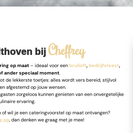
Cheffrey
lthoven bij
ring op maat
– ideaal voor een
bruiloft
,
bedrijfsfeest
,
f ander speciaal moment
.
t de lekkerste toetjes: alles wordt vers bereid, stijlvol
en afgestemd op jouw wensen.
 je gasten zorgeloos kunnen genieten van een onvergetelijke
ulinaire ervaring.
 of wil je een cateringvoorstel op maat ontvangen?
s op
, dan denken we graag met je mee!