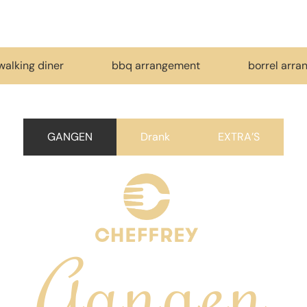
walking diner
bbq arrangement
borrel arr
GANGEN
Drank
EXTRA’S
Gangen