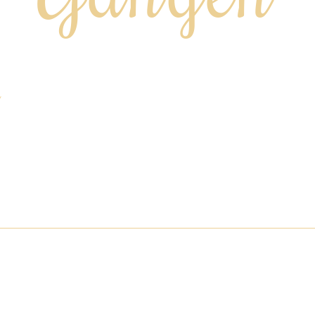
r
nair in de watten leggen aan sfeervol gedekte tafels…
sonen tot 100+ personen
,00 p.p. (te boeken vanaf 12 personen)