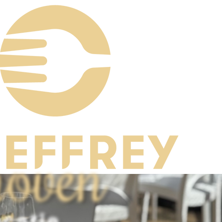
hoven
catie