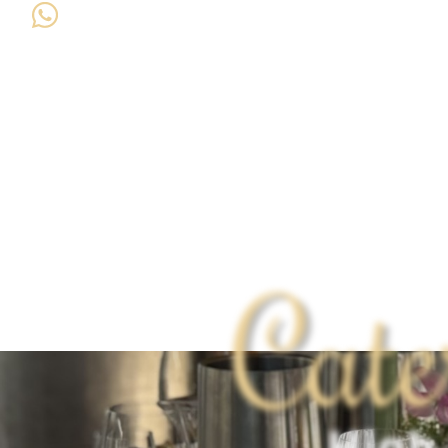
Cate
High