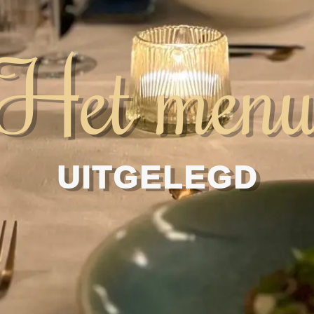
Het men
UITGELEGD