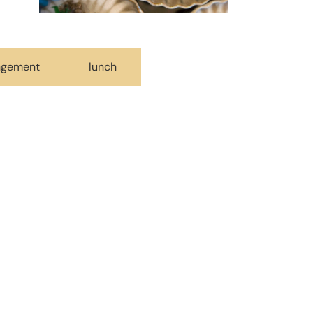
angement
lunch