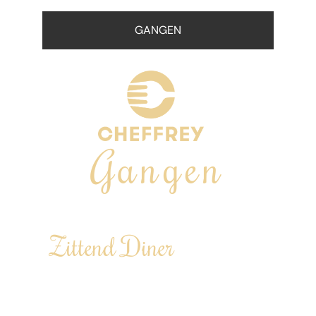
GANGEN
Gangen
Zittend Diner
Laat je een avond culinair in de watten
leggen aan sfeervol gedekte tafels…