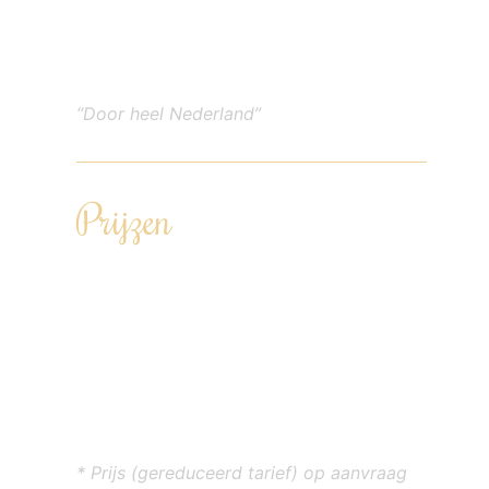
Te boeken vanaf 6 personen tot 100+
personen
“Door heel Nederland”
Prijzen
Driegangendiner – €86,00 p.p. (te
boeken vanaf 12 personen)
Viergangendiner – €99,00 p.p.
Vijfgangendiner – €115,00 p.p.
Zesgangendiner – €131,00 p.p.
Zevengangendiner – €145,00 p.p.
* Prijs (gereduceerd tarief) op aanvraag