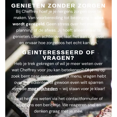
GENIETEN ZONDER ZORGEN
Bij
Cheffrey
hoef je je nergens zorgen over te
maken. Van voorbereiding tot bezorging –
alles
wordt geregeld
. Geen stress over het menu, de
planning of de afwas. Jij hoeft alleen maar te
genieten. Leun achterover, laat het aan ons over
en ervaar hoe zorgeloos het echt kan zijn.
GEINTERESSEERD OF
VRAGEN?
Heb je trek gekregen of wil je meer weten over
wat
Cheffrey
voor jou kan betekenen? Of je nu op
zoek bent naar een persoonlijk menu, vragen hebt
over ingrediënten, of gewoon even wilt sparren
over de
mogelijkheden
– wij staan voor je klaar!
Laat het ons weten via het contactformulier of
stuur ons een berichtje. We reageren snel en
denken graag met je mee.