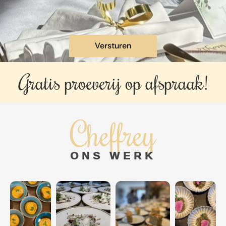
Gratis proeverij op
afspraak!
Cheffrey
ONS WERK