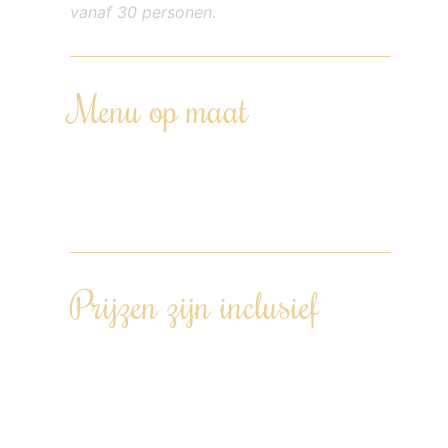
vanaf 30 personen.
Menu op maat
Het menu wordt samengesteld op basis
van alle eventuele allergieën, dieetwensen
en/of voorkeuren.
Prijzen zijn inclusief
Een op maat gemaakt menu,
afgestemd op jullie wensen – inclusief
dieet- en allergiewensen.
Voorbereiding in ons Kookatelier in