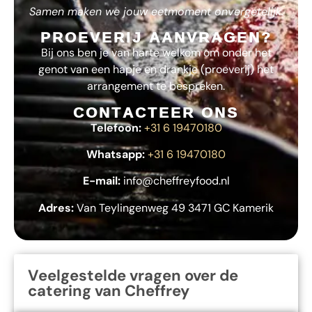
Samen maken we jouw eetmoment onvergetelijk.
PROEVERIJ AANVRAGEN?
Bij ons ben je van harte welkom om onder het
genot van een hapje en drankje (proeverij) het
arrangement te bespreken.
CONTACTEER ONS
Telefoon:
+31 6 19470180
Whatsapp:
+31 6 19470180
E-mail:
info@cheffreyfood.nl
Adres:
Van Teylingenweg 49 3471 GC Kamerik
Veelgestelde vragen over de
catering van Cheffrey