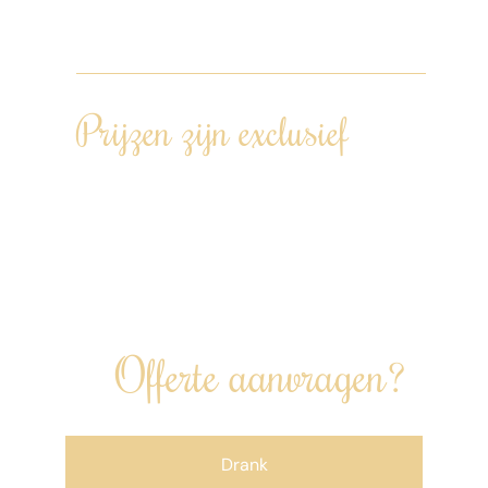
opgeleverd.
Prijzen zijn exclusief
Transportkosten: afstand Kamerik –
locatie diner – Kamerik (€0,42 per km).
Drankenarrangement en/of andere
uitbreidingen kunnen worden bijgeboekt.
Offerte aanvragen?
Drank