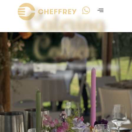
Catering
Cothen
High End Catering op
locatie