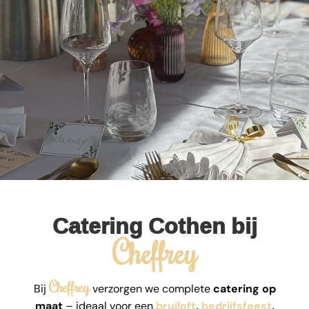
Catering Cothen bij
Cheffrey
Cheffrey
Bij
verzorgen we complete
catering op
maat
– ideaal voor een
bruiloft
,
bedrijfsfeest
,