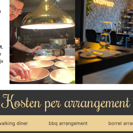
u
t
,
e
js
Kosten per arrangement
walking diner
bbq arrangement
borrel arr