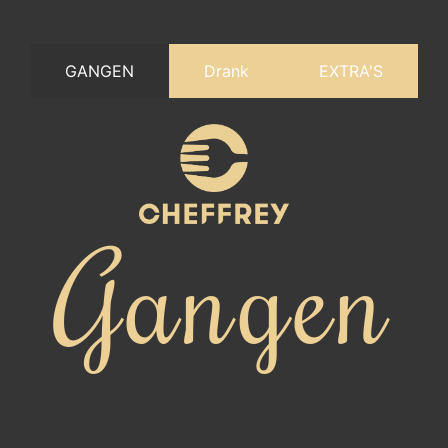
GANGEN
Drank
EXTRA'S
Gangen