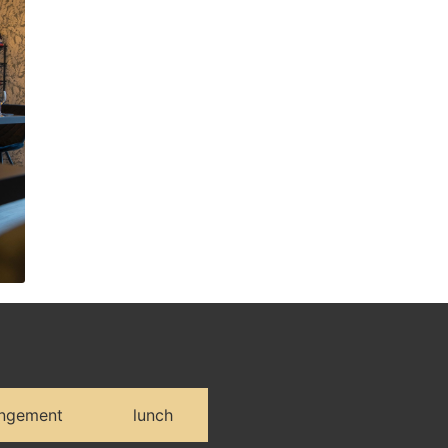
angement
lunch