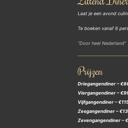
Zittend Dine
Laat je een avond culi
Te boeken vanaf 6 per
“Door heel Nederland”
Prijzen
Driegangendiner – €86
Viergangendiner – €99
Vijfgangendiner – €115
Zesgangendiner – €13
Zevengangendiner – €