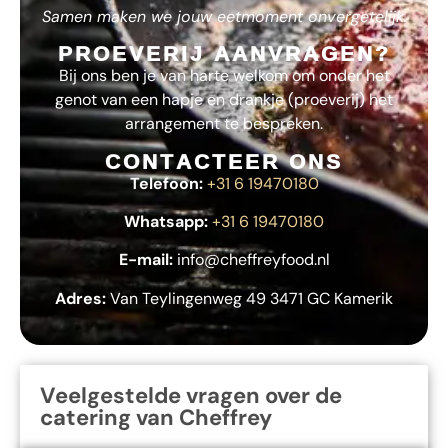
Samen maken we jouw eetmoment onvergetelijk.
PROEVERIJ AANVRAGEN?
Bij ons ben je van harte welkom om onder het
genot van een hapje en drankje (proeverij) het
arrangement te bespreken.
CONTACTEER ONS
Telefoon:
+31 6 19470180
Whatsapp:
+31 6 19470180
E-mail:
info@cheffreyfood.nl
Adres:
Van Teylingenweg 49 3471 GC Kamerik
Veelgestelde vragen over de
catering van Cheffrey