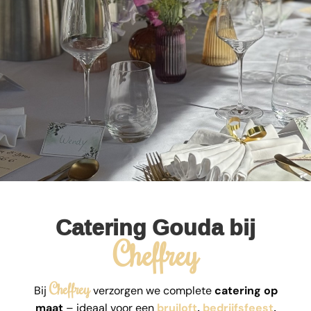
Catering Gouda bij
Cheffrey
Cheffrey
Bij
verzorgen we complete
catering op
maat
– ideaal voor een
bruiloft
,
bedrijfsfeest
,