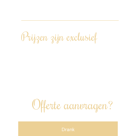
opgeleverd.
Prijzen zijn exclusief
Transportkosten: afstand Kamerik –
locatie diner – Kamerik (€0,42 per km).
Drankenarrangement en/of andere
uitbreidingen kunnen worden bijgeboekt.
Offerte aanvragen?
Drank