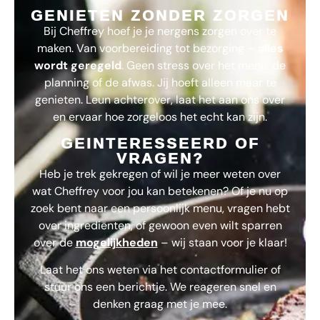
GENIETEN ZONDER ZORGEN
Bij
Cheffrey
hoef je je nergens zorgen over te
maken. Van voorbereiding tot bezorging –
alles
wordt geregeld
. Geen stress over het menu, de
planning of de afwas. Jij hoeft alleen maar te
genieten. Leun achterover, laat het aan ons over
en ervaar hoe zorgeloos het echt kan zijn.
GEINTERESSEERD OF
VRAGEN?
Heb je trek gekregen of wil je meer weten over
wat
Cheffrey
voor jou kan betekenen? Of je nu op
zoek bent naar een persoonlijk menu, vragen hebt
over ingrediënten, of gewoon even wilt sparren
over de
mogelijkheden
– wij staan voor je klaar!
Laat het ons weten via het contactformulier of
stuur ons een berichtje. We reageren snel en
denken graag met je mee.