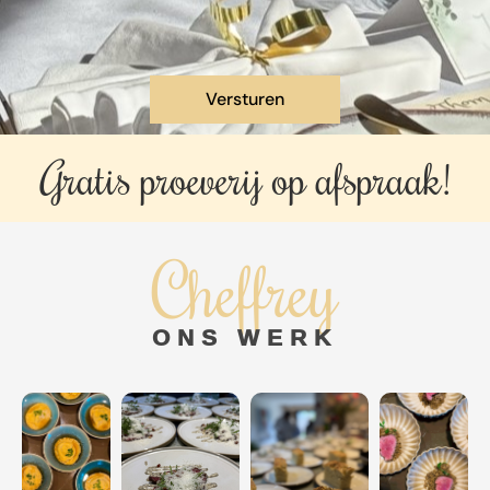
Gratis proeverij op
afspraak!
Cheffrey
ONS WERK