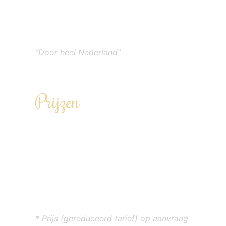
Te boeken vanaf 6 personen tot 100+
personen
“Door heel Nederland”
Prijzen
Driegangendiner – €86,00 p.p. (te
boeken vanaf 12 personen)
Viergangendiner – €99,00 p.p.
Vijfgangendiner – €115,00 p.p.
Zesgangendiner – €131,00 p.p.
Zevengangendiner – €145,00 p.p.
* Prijs (gereduceerd tarief) op aanvraag