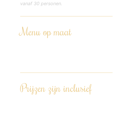
vanaf 30 personen.
Menu op maat
Het menu wordt samengesteld op basis
van alle eventuele allergieën, dieetwensen
en/of voorkeuren.
Prijzen zijn inclusief
Een op maat gemaakt menu,
afgestemd op jullie wensen – inclusief
dieet- en allergiewensen.
Voorbereiding in ons Kookatelier in