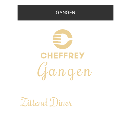
GANGEN
Gangen
Zittend Diner
Laat je een avond culinair in de watten
leggen aan sfeervol gedekte tafels…