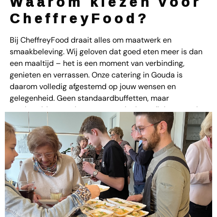
Waarom kiezen voor
CheffreyFood?
Bij CheffreyFood draait alles om maatwerk en
smaakbeleving. Wij geloven dat goed eten meer is dan
een maaltijd – het is een moment van verbinding,
genieten en verrassen. Onze catering in Gouda is
daarom volledig afgestemd op jouw wensen en
gelegenheid. Geen standaardbuffetten, maar
versbereide gerechten met aandacht en flair, gemaakt
van seizoensproducten en lokale ingrediënten.
Voor elke
gelegenheid
Onze catering is geschikt voor onder andere:
Verjaardagen
& Jubilea
Bedrijfslunches
of -diners