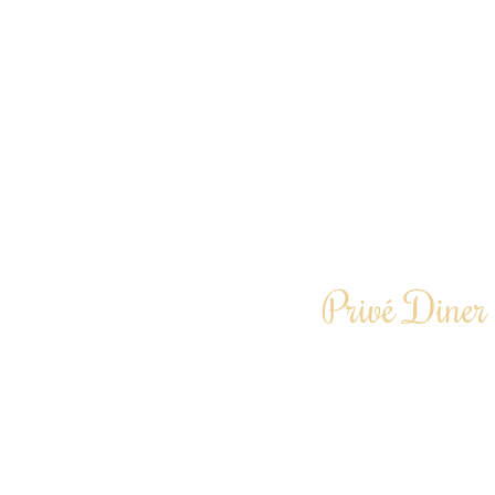
Privé Diner 
Laat je een avond cu
Te boeken vanaf 6 
“Door heel Nederlan
Driegangend