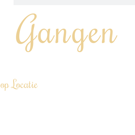
Gangen
“Chef aan huis, op kantoor of tijdens jouw event…”
op Locatie
linair in de watten leggen…
personen tot 100+ personen
d”
iner €86,00 p.p. (vanaf 12 personen)