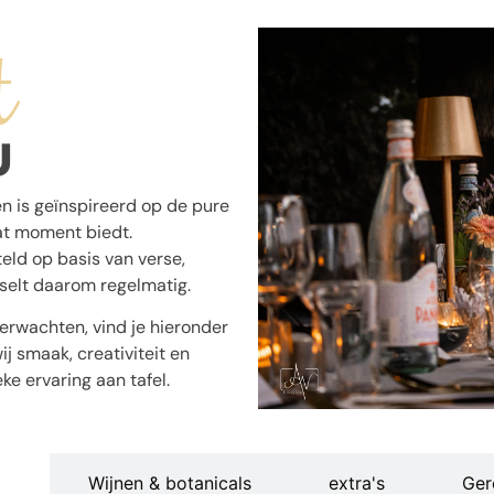
t
U
 is geïnspireerd op de pure
at moment biedt.
eld op basis van verse,
selt daarom regelmatig.
erwachten, vind je hieronder
j smaak, creativiteit en
e ervaring aan tafel.
n
Wijnen & botanicals
extra's
Ger