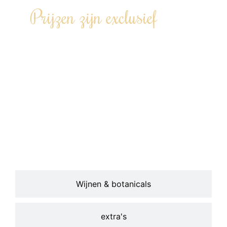
Prijzen zijn exclusief
Transportkosten op basis van
afstand Kamerik – locatie – Kamerik
(€0,42 per km).
Een wijnarrangement inclusief
glaswerk en/of andere
uitbreidingsopties kunnen worden
bijgeboekt.
Wijnen & botanicals
extra's