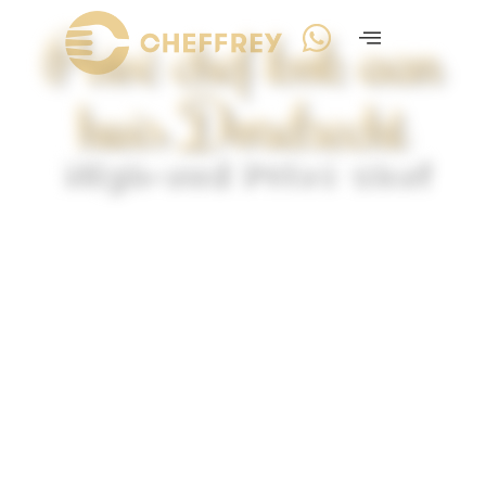
Privé chef kok aan
huis Dordrecht
High-end Privé chef