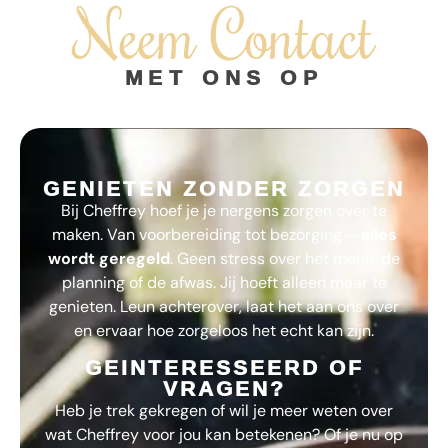
Neem Contact
MET ONS OP
GENIETEN ZONDER ZORGEN
Bij
Cheffrey
hoef je je nergens zorgen over te
maken. Van voorbereiding tot bezorging –
alles
wordt geregeld
. Geen stress over het menu, de
planning of de afwas. Jij hoeft alleen maar te
genieten. Leun achterover, laat het aan ons over
en ervaar hoe zorgeloos het echt kan zijn.
GEINTERESSEERD OF
VRAGEN?
Heb je trek gekregen of wil je meer weten over
wat
Cheffrey
voor jou kan betekenen? Of je nu op