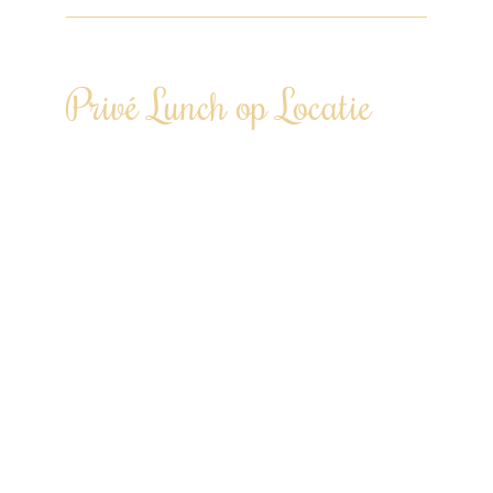
Privé Lunch op Locatie
Laat je een middag culinair in de watten
leggen…
Te boeken vanaf 6 personen tot 100+
personen
“Door heel Nederland”
Tweegangenlunch €72,50 p.p.
Driegangenlunch €85,00 p.p.
Viergangenlunch €97,50 p.p.
* Prijs (gereduceerd tarief) op