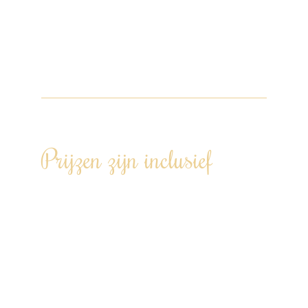
Het gehele menu is op maat af te stemmen
en wij houden rekening met de wensen van
iedere individuele gast. Schreeuw het van
de daken… jij hebt je eigen chef!
Prijzen zijn inclusief
Een op maat gemaakt menu, volledig
afgestemd op jullie wensen – met oog
voor allergieën en dieetvoorkeuren.
Wij doen de boodschappen en
bereiden alles voor in ons Kookatelier in
Kamerik.