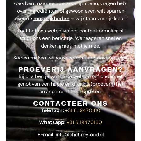
zoek bent naar een persoonlijk menu, vragen hebt
over ingrediënten, of gewoon even wilt sparren
over de
mogelijkheden
– wij staan voor je klaar!
Laat het ons weten via het contactformulier of
stuur ons een berichtje. We reageren snel en
denken graag met je mee.
Samen maken we jouw eetmoment onvergetelijk.
PROEVERIJ AANVRAGEN?
Bij ons ben je van harte welkom om onder het
genot van een hapje en drankje (proeverij) het
arrangement te bespreken.
CONTACTEER ONS
Telefoon:
+31 6 19470180
Whatsapp:
+31 6 19470180
E-mail:
info@cheffreyfood.nl