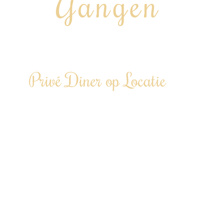
Gangen
“Chef aan huis, op kantoor of tijdens jouw event…”
Privé Diner op Locatie
Laat je een avond culinair in de watten
leggen…
Te boeken vanaf 6 personen tot 100+
personen
“Door heel Nederland”
Driegangendiner €86,00 p.p.
(vanaf 12 personen)