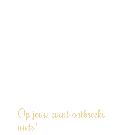
aanvraag vanaf 30 personen.
Het menu wordt samengesteld op basis
van alle eventuele allergieën, dieetwensen
en/of voorkeuren.
De culinaire reis, gewoon bij jou thuis! Wij
hebben er zin in, jij ook? Doe een
vrijblijvende aanvraag via de website,
WhatsApp, bel of mail om samen je
wensen te bespreken.
Op jouw event ontbreekt
niets!