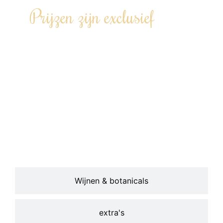
Prijzen zijn exclusief
Transportkosten op basis van
afstand Kamerik – locatie – Kamerik
(€0,42 per km).
Een wijnarrangement inclusief
glaswerk en/of andere
uitbreidingsopties kunnen worden
bijgeboekt.
Wijnen & botanicals
extra's