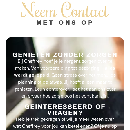
Neem Contact
MET ONS OP
GENIETEN ZONDER ZORGEN
Bij
Cheffrey
hoef je je nergens zorgen over te
maken. Van voorbereiding tot bezorging –
alles
wordt geregeld
. Geen stress over het menu, de
planning of de afwas. Jij hoeft alleen maar te
genieten. Leun achterover, laat het aan ons over
en ervaar hoe zorgeloos het echt kan zijn.
GEINTERESSEERD OF
VRAGEN?
Heb je trek gekregen of wil je meer weten over
wat
Cheffrey
voor jou kan betekenen? Of je nu op