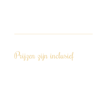
Het gehele menu is op maat af te stemmen
en wij houden rekening met de wensen van
iedere individuele gast. Schreeuw het van
de daken… jij hebt je eigen chef!
Prijzen zijn inclusief
Een op maat gemaakt menu, volledig
afgestemd op jullie wensen – met oog
voor allergieën en dieetvoorkeuren.
Wij doen de boodschappen en
bereiden alles voor in ons Kookatelier in
Kamerik.