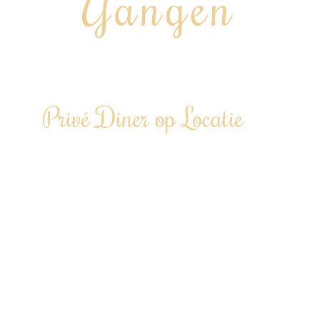
Gangen
“Chef aan huis, op kantoor of tijdens jouw event…”
Privé Diner op Locatie
Laat je een avond culinair in de watten
leggen…
Te boeken vanaf 6 personen tot 100+
personen
“Door heel Nederland”
Driegangendiner €86,00 p.p.
(vanaf 12 personen)