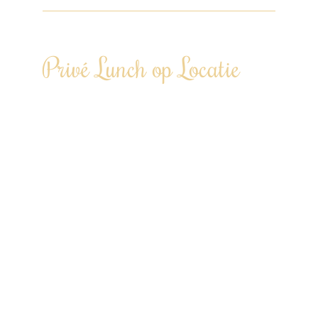
Privé Lunch op Locatie
Laat je een middag culinair in de watten
leggen…
Te boeken vanaf 6 personen tot 100+
personen
“Door heel Nederland”
Tweegangenlunch €72,50 p.p.
Driegangenlunch €85,00 p.p.
Viergangenlunch €97,50 p.p.
* Prijs (gereduceerd tarief) op