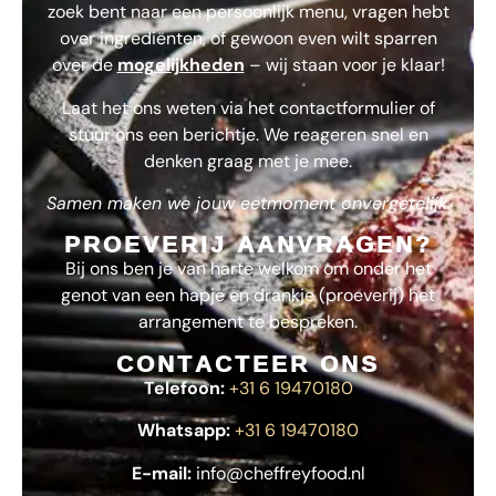
zoek bent naar een persoonlijk menu, vragen hebt
over ingrediënten, of gewoon even wilt sparren
over de
mogelijkheden
– wij staan voor je klaar!
Laat het ons weten via het contactformulier of
stuur ons een berichtje. We reageren snel en
denken graag met je mee.
Samen maken we jouw eetmoment onvergetelijk.
PROEVERIJ AANVRAGEN?
Bij ons ben je van harte welkom om onder het
genot van een hapje en drankje (proeverij) het
arrangement te bespreken.
CONTACTEER ONS
Telefoon:
+31 6 19470180
Whatsapp:
+31 6 19470180
E-mail:
info@cheffreyfood.nl