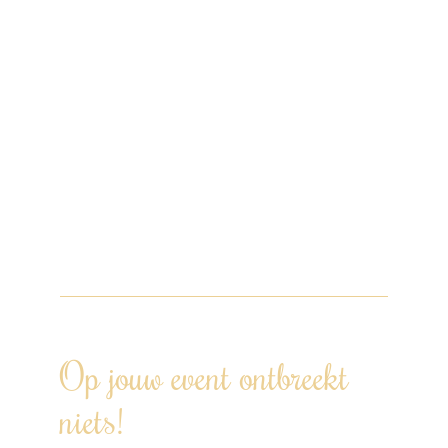
aanvraag vanaf 30 personen.
Het menu wordt samengesteld op basis
van alle eventuele allergieën, dieetwensen
en/of voorkeuren.
De culinaire reis, gewoon bij jou thuis! Wij
hebben er zin in, jij ook? Doe een
vrijblijvende aanvraag via de website,
WhatsApp, bel of mail om samen je
wensen te bespreken.
Op jouw event ontbreekt
niets!