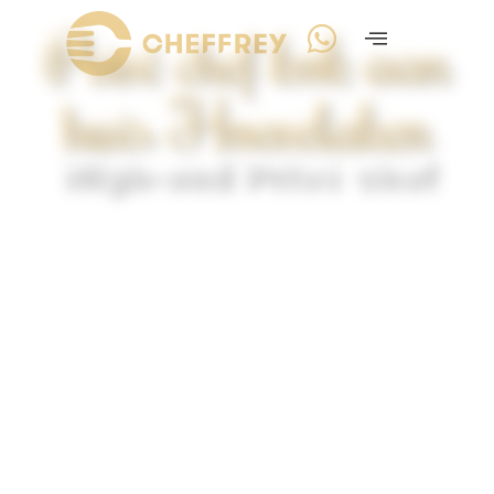
Privé chef kok aan
huis Hoevelaken
High-end Privé chef