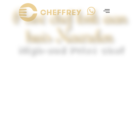
Privé chef kok aan
huis Naarden
High-end Privé chef