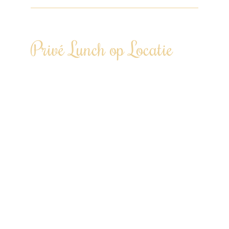
Privé Lunch op Locatie
Laat je een middag culinair in de watten
leggen…
Te boeken vanaf 6 personen tot 100+
personen
“Door heel Nederland”
Tweegangenlunch €72,50 p.p.
Driegangenlunch €85,00 p.p.
Viergangenlunch €97,50 p.p.
* Prijs (gereduceerd tarief) op