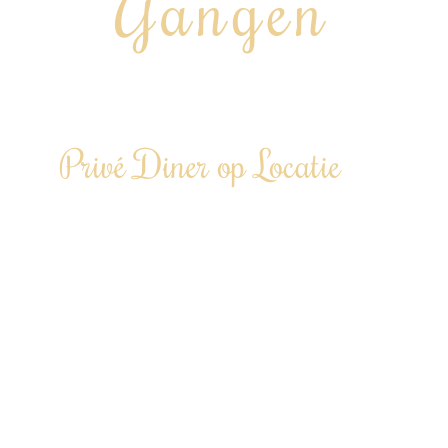
Gangen
“Chef aan huis, op kantoor of tijdens jouw event…”
Privé Diner op Locatie
Laat je een avond culinair in de watten
leggen…
Te boeken vanaf 6 personen tot 100+
personen
“Door heel Nederland”
Driegangendiner €86,00 p.p.
(vanaf 12 personen)