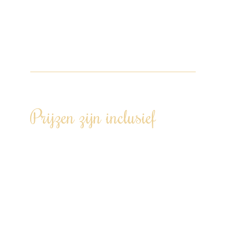
Het gehele menu is op maat af te stemmen
en wij houden rekening met de wensen van
iedere individuele gast. Schreeuw het van
de daken… jij hebt je eigen chef!
Prijzen zijn inclusief
Een op maat gemaakt menu, volledig
afgestemd op jullie wensen – met oog
voor allergieën en dieetvoorkeuren.
Wij doen de boodschappen en
bereiden alles voor in ons Kookatelier in
Kamerik.