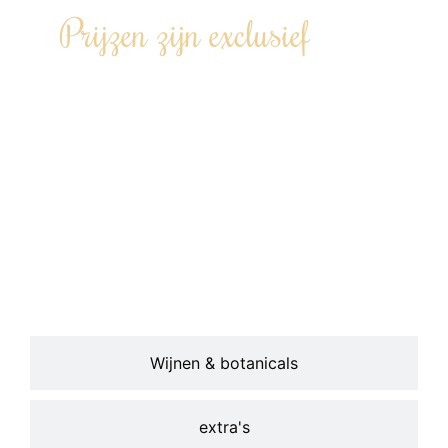
Prijzen zijn exclusief
Transportkosten op basis van
afstand Kamerik – locatie – Kamerik
(€0,42 per km).
Een wijnarrangement inclusief
glaswerk en/of andere
uitbreidingsopties kunnen worden
bijgeboekt.
Wijnen & botanicals
extra's