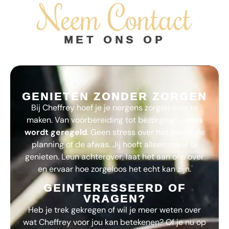
Neem Contact
MET ONS OP
GENIETEN ZONDER ZORGEN
Bij
Cheffrey
hoef je je nergens zorgen over te
maken. Van voorbereiding tot bezorging –
alles
wordt geregeld
. Geen stress over het menu, de
planning of de afwas. Jij hoeft alleen maar te
genieten. Leun achterover, laat het aan ons over
en ervaar hoe zorgeloos het echt kan zijn.
GEINTERESSEERD OF
VRAGEN?
Heb je trek gekregen of wil je meer weten over
wat
Cheffrey
voor jou kan betekenen? Of je nu op