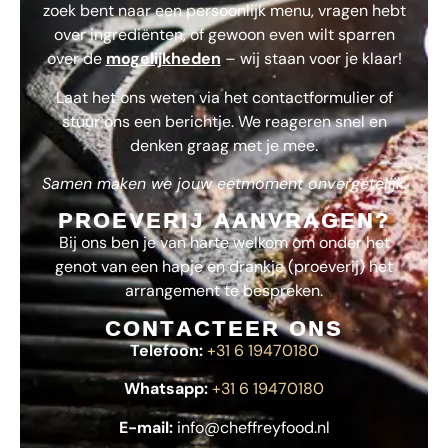
zoek bent naar een persoonlijk menu, vragen hebt
over ingrediënten, of gewoon even wilt sparren
over de
mogelijkheden
– wij staan voor je klaar!
Laat het ons weten via het contactformulier of
stuur ons een berichtje. We reageren snel en
denken graag met je mee.
Samen maken we jouw eetmoment onvergetelijk.
PROEVERIJ AANVRAGEN?
Bij ons ben je van harte welkom om onder het
genot van een hapje en drankje (proeverij) het
arrangement te bespreken.
CONTACTEER ONS
Telefoon:
+31 6 19470180
Whatsapp:
+31 6 19470180
E-mail:
info@cheffreyfood.nl