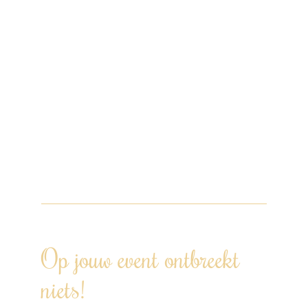
aanvraag vanaf 30 personen.
Het menu wordt samengesteld op basis
van alle eventuele allergieën, dieetwensen
en/of voorkeuren.
De culinaire reis, gewoon bij jou thuis! Wij
hebben er zin in, jij ook? Doe een
vrijblijvende aanvraag via de website,
WhatsApp, bel of mail om samen je
wensen te bespreken.
Op jouw event ontbreekt
niets!