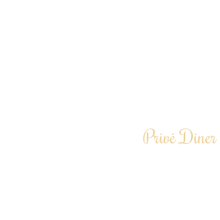
Privé Diner 
Laat je een avond cu
Te boeken vanaf 6 
“Door heel Nederlan
Driegangend