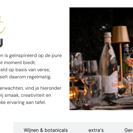
t
U
 is geïnspireerd op de pure
at moment biedt.
eld op basis van verse,
selt daarom regelmatig.
erwachten, vind je hieronder
j smaak, creativiteit en
e ervaring aan tafel.
n
Wijnen & botanicals
extra's
Ger