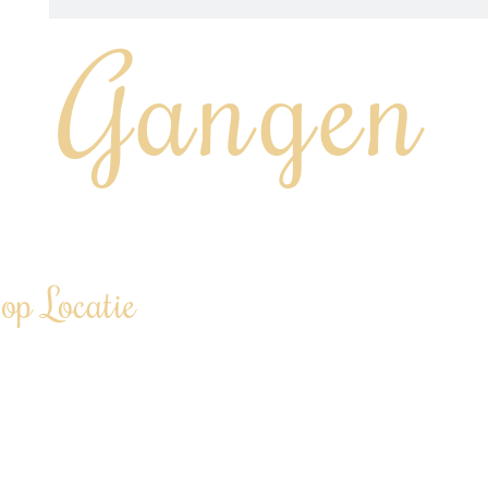
Gangen
“Chef aan huis, op kantoor of tijdens jouw event…”
op Locatie
linair in de watten leggen…
personen tot 100+ personen
d”
iner €86,00 p.p. (vanaf 12 personen)