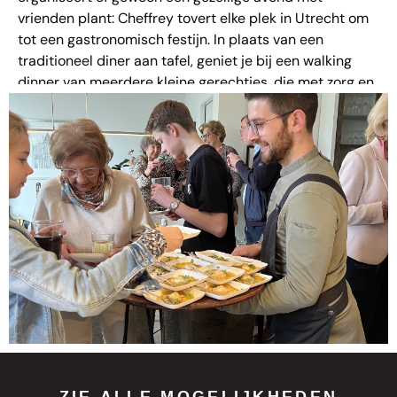
vrienden plant: Cheffrey tovert elke plek in Utrecht om
tot een gastronomisch festijn. In plaats van een
traditioneel diner aan tafel, geniet je bij een walking
dinner van meerdere kleine gerechtjes, die met zorg en
passie worden bereid en geserveerd terwijl je vrij kunt
rondlopen, bijpraten en genieten van de ambiance.
Cheffrey Food: Jouw Privé
Chef op Locatie
wij staat bekend om zijn op maat gemaakte culinaire
ervaringen.
Of het nu gaat om een intiem diner thuis,
een bedrijfsfeest of een Walking Dinner, chef Jeffrey de
Vries en zijn team zorgen voor een onvergetelijke avond.
Met aandacht voor detail, seizoensgebonden
ingrediënten en een passie voor koken, wordt elk
gerecht een smaaksensatie.
ZIE ALLE MOGELIJKHEDEN