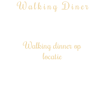
Walking Diner
Geheel verzorgde walking dinner inclusief privé
chef
Walking dinner op
locatie
Een culinaire reis, gewoon bij jou thuis –
lopend genieten van verfijnde
gerechtjes.
Te boeken vanaf 12 personen tot 200+
| Door heel Nederland