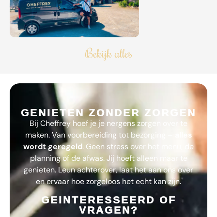
Bekijk alles
GENIETEN ZONDER ZORGEN
Bij
Cheffrey
hoef je je nergens zorgen over te
maken. Van voorbereiding tot bezorging –
alles
wordt geregeld
. Geen stress over het menu, de
planning of de afwas. Jij hoeft alleen maar te
genieten. Leun achterover, laat het aan ons over
en ervaar hoe zorgeloos het echt kan zijn.
GEINTERESSEERD OF
VRAGEN?