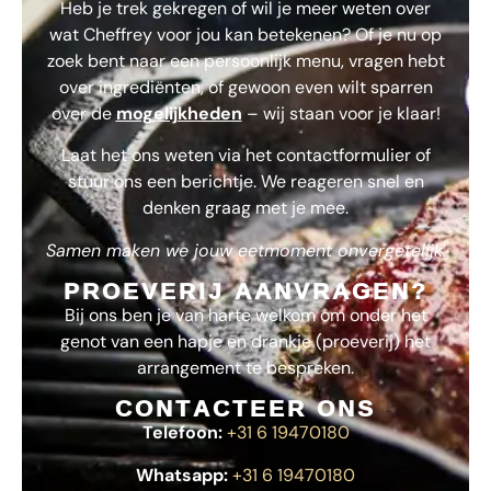
Heb je trek gekregen of wil je meer weten over
wat
Cheffrey
voor jou kan betekenen? Of je nu op
zoek bent naar een persoonlijk menu, vragen hebt
over ingrediënten, of gewoon even wilt sparren
over de
mogelijkheden
– wij staan voor je klaar!
Laat het ons weten via het contactformulier of
stuur ons een berichtje. We reageren snel en
denken graag met je mee.
Samen maken we jouw eetmoment onvergetelijk.
PROEVERIJ AANVRAGEN?
Bij ons ben je van harte welkom om onder het
genot van een hapje en drankje (proeverij) het
arrangement te bespreken.
CONTACTEER ONS
Telefoon:
+31 6 19470180
Whatsapp:
+31 6 19470180