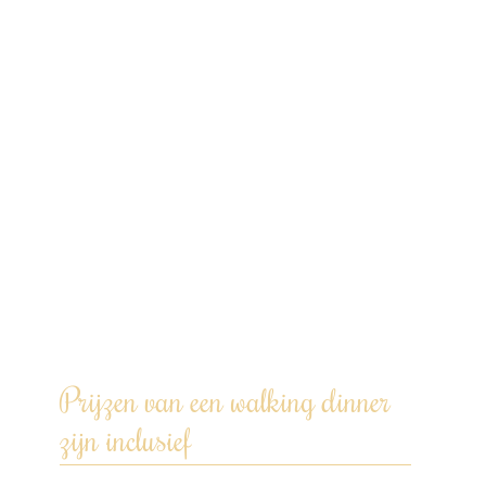
kommetje of bordje. Laat je verrassen
door smaakvolle kunstwerkjes, met liefde
bereid. Laat je smaakpapillen dansen en je
avond schitteren!
Vanaf 5 à 6 rondes is dit arrangement
maaltijdvullend. Duur: +/- 3 uur.
Ik heb er zin in, jij ook? Doe een
vrijblijvende aanvraag via de website,
WhatsApp, bel of mail om samen je
wensen te bespreken.
Prijzen van een walking dinner
zijn inclusief