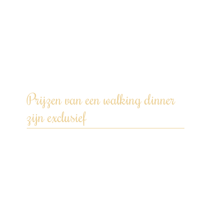
koeling – geen ruimte nodig in jouw
koelkast.
We gebruiken onze eigen pannen en
keukengerei.
Na afloop wordt de keuken weer
schoon achtergelaten.
Prijzen van een walking dinner
zijn exclusief
Transportkosten op basis van afstand
Kamerik – locatie diner – Kamerik
(€0,42 per km).
Een drankenarrangement inclusief
glaswerk en/of andere
uitbreidingsopties kunnen worden