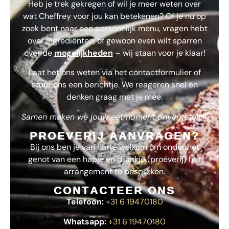
Heb je trek gekregen of wil je meer weten over
wat
Cheffrey
voor jou kan betekenen? Of je nu op
zoek bent naar een persoonlijk menu, vragen hebt
over ingrediënten, of gewoon even wilt sparren
over de
mogelijkheden
– wij staan voor je klaar!
Laat het ons weten via het contactformulier of
stuur ons een berichtje. We reageren snel en
denken graag met je mee.
Samen maken we jouw eetmoment onvergetelijk.
PROEVERIJ AANVRAGEN?
Bij ons ben je van harte welkom om onder het
genot van een hapje en drankje (proeverij) het
arrangement te bespreken.
CONTACTEER ONS
Telefoon:
+31 6 19470180
Whatsapp:
+31 6 19470180