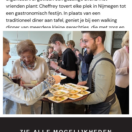
vrienden plant: Cheffrey tovert elke plek in Nijmegen tot
een gastronomisch festijn. In plaats van een
traditioneel diner aan tafel, geniet je bij een walking
dinner van meerdere kleine gerechtjes, die met zorg en
passie worden bereid en geserveerd terwijl je vrij kunt
rondlopen, bijpraten en genieten van de ambiance.
Cheffrey Food: Jouw Privé
Chef op Locatie
wij staat bekend om zijn op maat gemaakte culinaire
ervaringen.
Of het nu gaat om een intiem diner thuis,
een bedrijfsfeest of een Walking Dinner, chef Jeffrey de
Vries en zijn team zorgen voor een onvergetelijke avond.
Met aandacht voor detail, seizoensgebonden
ingrediënten en een passie voor koken, wordt elk
gerecht een smaaksensatie.
ZIE ALLE MOGELIJKHEDEN