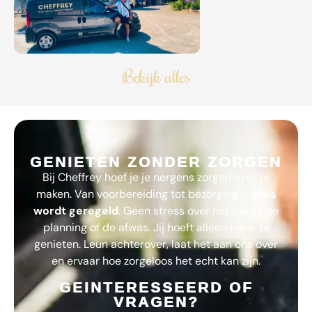
Bekijk alles
GENIETEN ZONDER ZORGEN
Bij
Cheffrey
hoef je je nergens zorgen over te
maken. Van voorbereiding tot bezorging –
alles
wordt geregeld
. Geen stress over het menu, de
planning of de afwas. Jij hoeft alleen maar te
genieten. Leun achterover, laat het aan ons over
en ervaar hoe zorgeloos het echt kan zijn.
GEINTERESSEERD OF
VRAGEN?