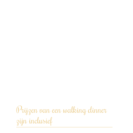
kommetje of bordje. Laat je verrassen
door smaakvolle kunstwerkjes, met liefde
bereid. Laat je smaakpapillen dansen en je
avond schitteren!
Vanaf 5 à 6 rondes is dit arrangement
maaltijdvullend. Duur: +/- 3 uur.
Ik heb er zin in, jij ook? Doe een
vrijblijvende aanvraag via de website,
WhatsApp, bel of mail om samen je
wensen te bespreken.
Prijzen van een walking dinner
zijn inclusief