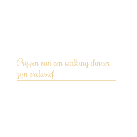
koeling – geen ruimte nodig in jouw
koelkast.
We gebruiken onze eigen pannen en
keukengerei.
Na afloop wordt de keuken weer
schoon achtergelaten.
Prijzen van een walking dinner
zijn exclusief
Transportkosten op basis van afstand
Kamerik – locatie diner – Kamerik
(€0,42 per km).
Een drankenarrangement inclusief
glaswerk en/of andere
uitbreidingsopties kunnen worden