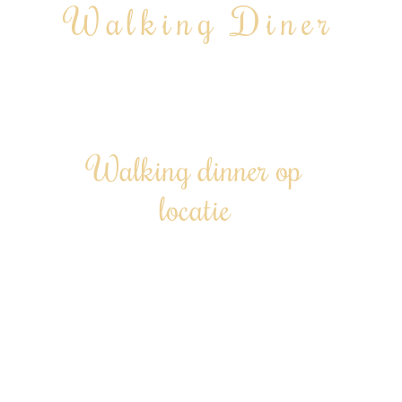
Walking Diner
Geheel verzorgde walking dinner inclusief privé
chef
Walking dinner op
locatie
Een culinaire reis, gewoon bij jou thuis –
lopend genieten van verfijnde
gerechtjes.
Te boeken vanaf 12 personen tot 200+
| Door heel Nederland