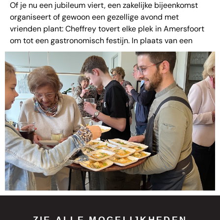
Of je nu een jubileum viert, een zakelijke bijeenkomst
organiseert of gewoon een gezellige avond met
vrienden plant: Cheffrey tovert elke plek in Amersfoort
om tot een gastronomisch festijn. In plaats van een
traditioneel diner aan tafel, geniet je bij een walking
dinner van meerdere kleine gerechtjes, die met zorg en
passie worden bereid en geserveerd terwijl je vrij kunt
rondlopen, bijpraten en genieten van de ambiance.
Cheffrey Food: Jouw Privé
Chef op Locatie
wij staat bekend om zijn op maat gemaakte culinaire
ervaringen.
Of het nu gaat om een intiem diner thuis,
een bedrijfsfeest of een Walking Dinner, chef Jeffrey de
Vries en zijn team zorgen voor een onvergetelijke avond.
Met aandacht voor detail, seizoensgebonden
ingrediënten en een passie voor koken, wordt elk
ZIE ALLE MOGELIJKHEDEN