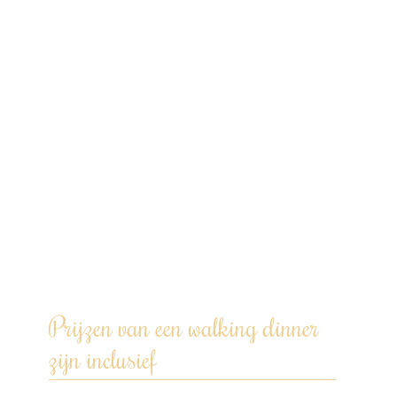
kommetje of bordje. Laat je verrassen
door smaakvolle kunstwerkjes, met liefde
bereid. Laat je smaakpapillen dansen en je
avond schitteren!
Vanaf 5 à 6 rondes is dit arrangement
maaltijdvullend. Duur: +/- 3 uur.
Ik heb er zin in, jij ook? Doe een
vrijblijvende aanvraag via de website,
WhatsApp, bel of mail om samen je
wensen te bespreken.
Prijzen van een walking dinner
zijn inclusief