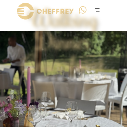
Walking
Dinner
Amersfoort
MEER INFO