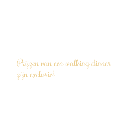
koeling – geen ruimte nodig in jouw
koelkast.
We gebruiken onze eigen pannen en
keukengerei.
Na afloop wordt de keuken weer
schoon achtergelaten.
Prijzen van een walking dinner
zijn exclusief
Transportkosten op basis van afstand
Kamerik – locatie diner – Kamerik
(€0,42 per km).
Een drankenarrangement inclusief
glaswerk en/of andere
uitbreidingsopties kunnen worden