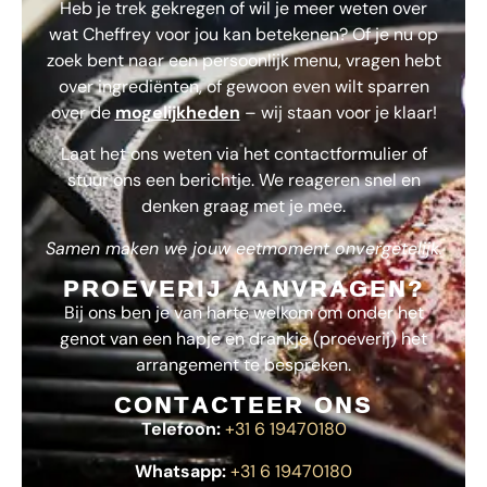
Heb je trek gekregen of wil je meer weten over
wat
Cheffrey
voor jou kan betekenen? Of je nu op
zoek bent naar een persoonlijk menu, vragen hebt
over ingrediënten, of gewoon even wilt sparren
over de
mogelijkheden
– wij staan voor je klaar!
Laat het ons weten via het contactformulier of
stuur ons een berichtje. We reageren snel en
denken graag met je mee.
Samen maken we jouw eetmoment onvergetelijk.
PROEVERIJ AANVRAGEN?
Bij ons ben je van harte welkom om onder het
genot van een hapje en drankje (proeverij) het
arrangement te bespreken.
CONTACTEER ONS
Telefoon:
+31 6 19470180
Whatsapp:
+31 6 19470180