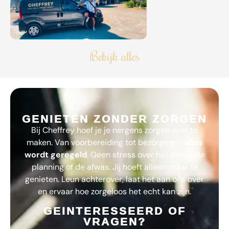
Bekijk alles
GENIETEN ZONDER ZORGEN
Bij
Cheffrey
hoef je je nergens zorgen over te
maken. Van voorbereiding tot bezorging –
alles
wordt geregeld
. Geen stress over het menu, de
planning of de afwas. Jij hoeft alleen maar te
genieten. Leun achterover, laat het aan ons over
en ervaar hoe zorgeloos het echt kan zijn.
GEINTERESSEERD OF
VRAGEN?