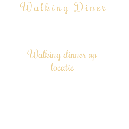
Walking Diner
Geheel verzorgde walking dinner inclusief privé
chef
Walking dinner op
locatie
Een culinaire reis, gewoon bij jou thuis –
lopend genieten van verfijnde
gerechtjes.
Te boeken vanaf 12 personen tot 200+
| Door heel Nederland