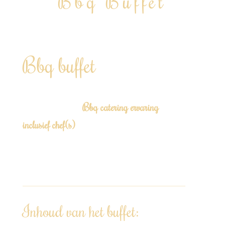
Bbq Buffet
Geheel verzorgd live BBQ buffet inclusief privé
chef
Bbq buffet
Laat je (zomerse) feestje tot leven komen met
Bbq catering ervaring
onze exclusieve
inclusief chef(s)
!
Te boeken vanaf 12 personen tot 200+ “Door
heel Nederland” Vanaf €59,00 p.p.
Inhoud van het buffet: