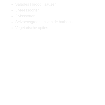
Salades | brood | sauzen
3 vleessoorten
2 vissoorten
Seizoensgroenten van de barbecue
Vegetarische opties
Van sappige steaks tot smaakvolle
vegetarische gerechten, onze op maat
gemaakte menu’s bieden voor ieder wat wils.
Bekijk hieronder het voorbeeldmenu. Het
menu is geheel aan te passen aan alle
allergieën en (dieet)wensen.
Een heerlijk verzorgde barbecue, gewoon bij
jou thuis! Ik heb er zin in, jij ook? Doe een
vrijblijvende aanvraag via de website,
WhatsApp, bel of mail om samen je wensen