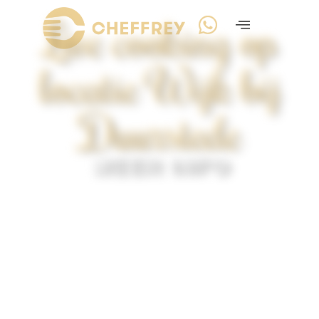
Live cooking op
locatie Wijk bij
Duurstede
MEER INFO