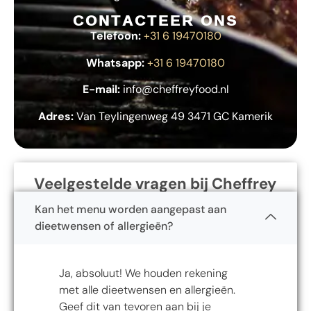
CONTACTEER ONS
Telefoon:
+31 6 19470180
Whatsapp:
+31 6 19470180
E-mail:
info@cheffreyfood.nl
Adres:
Van Teylingenweg 49 3471 GC Kamerik
Veelgestelde vragen bij Cheffrey
Kan het menu worden aangepast aan
dieetwensen of allergieën?
Ja, absoluut! We houden rekening
met alle dieetwensen en allergieën.
Geef dit van tevoren aan bij je