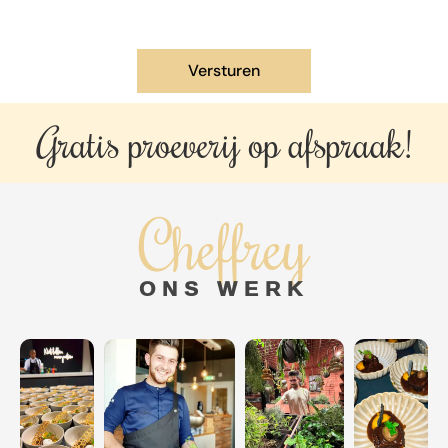
Gratis proeverij op
afspraak!
Cheffrey
ONS WERK