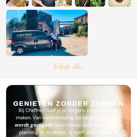
Bekijk alles
GENIETEN ZONDER ZORGEN
Bij
Cheffrey
hoef je je nergens zorgen over te
maken. Van voorbereiding tot bezorging –
alles
wordt geregeld
. Geen stress over het menu, de
planning of de afwas. Jij hoeft alleen maar te