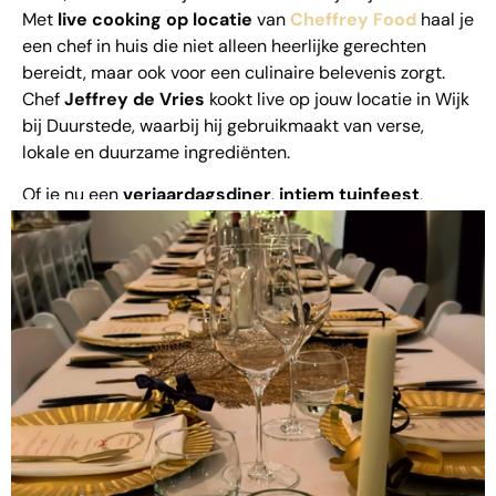
Met
live cooking op locatie
van
Cheffrey Food
haal je
een chef in huis die niet alleen heerlijke gerechten
bereidt, maar ook voor een culinaire belevenis zorgt.
Chef
Jeffrey de Vries
kookt live op jouw locatie in Wijk
bij Duurstede, waarbij hij gebruikmaakt van verse,
lokale en duurzame ingrediënten.
Of je nu een
verjaardagsdiner
,
intiem tuinfeest
,
bruiloft
of een
zakelijk event
organiseert – met
Cheffrey Food maak je gegarandeerd indruk. Wij
verzorgen alles: van mobiele keuken tot bediening en
een menu volledig op maat.
Wat is Live
Cooking?
Bij
live cooking
wordt het eten op locatie bereid, recht
voor het oog van jouw gasten. Het is niet alleen lekker,
maar ook een visuele en interactieve ervaring. Jouw