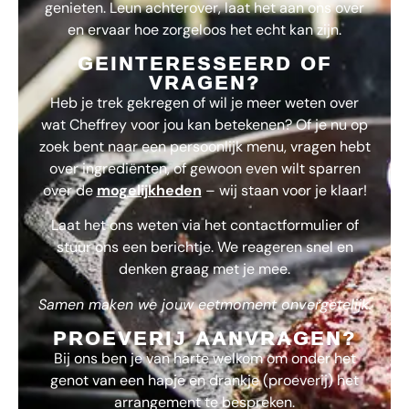
genieten. Leun achterover, laat het aan ons over
en ervaar hoe zorgeloos het echt kan zijn.
GEINTERESSEERD OF
VRAGEN?
Heb je trek gekregen of wil je meer weten over
wat
Cheffrey
voor jou kan betekenen? Of je nu op
zoek bent naar een persoonlijk menu, vragen hebt
over ingrediënten, of gewoon even wilt sparren
over de
mogelijkheden
– wij staan voor je klaar!
Laat het ons weten via het contactformulier of
stuur ons een berichtje. We reageren snel en
denken graag met je mee.
Samen maken we jouw eetmoment onvergetelijk.
PROEVERIJ AANVRAGEN?
Bij ons ben je van harte welkom om onder het
genot van een hapje en drankje (proeverij) het
arrangement te bespreken.