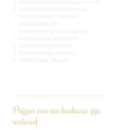
Brioche pulled pork | met paarse ui | lak
Saté | pindasaus | krokante chips
Picanha “biefstuk” | saus van
eekhoorntjesbrood
Warmgerookte zalm | citruskruiden
Grote garnalen | knoflookolie
Gegrilde seizoengroenten
Bloemkoolsteak | balsamico
Koolrabi steak | bbq rub
Op maat kunnen we afwijken van het menu,
het betreft slechts een voorbeeld.
Prijzen van een barbecue zijn
inclusief