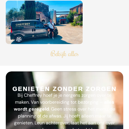
Bekijk alles
GENIETEN ZONDER ZORGEN
Bij
Cheffrey
hoef je je nergens zorgen over te
maken. Van voorbereiding tot bezorging –
alles
wordt geregeld
. Geen stress over het menu, de
planning of de afwas. Jij hoeft alleen maar te
genieten. Leun achterover, laat het aan ons over