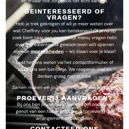
en ervaar hoe zorgeloos het echt kan zijn.
GEINTERESSEERD OF
VRAGEN?
Heb je trek gekregen of wil je meer weten over
wat
Cheffrey
voor jou kan betekenen? Of je nu op
zoek bent naar een persoonlijk menu, vragen hebt
over ingrediënten, of gewoon even wilt sparren
over de
mogelijkheden
– wij staan voor je klaar!
Laat het ons weten via het contactformulier of
stuur ons een berichtje. We reageren snel en
denken graag met je mee.
Samen maken we jouw eetmoment onvergetelijk.
PROEVERIJ AANVRAGEN?
Bij ons ben je van harte welkom om onder het
genot van een hapje en drankje (proeverij) het
arrangement te bespreken.
CONTACTEER ONS