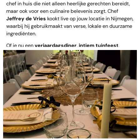
chef in huis die niet alleen heerlijke gerechten bereidt,
maar ook voor een culinaire belevenis zorgt. Chef
Jeffrey de Vries
kookt live op jouw locatie in Nijmegen,
waarbij hij gebruikmaakt van verse, lokale en duurzame
ingrediënten.
Of je nu een
verjaardagsdiner
,
intiem tuinfeest
,
bruiloft
of een
zakelijk event
organiseert – met
Cheffrey Food maak je gegarandeerd indruk. Wij
verzorgen alles: van mobiele keuken tot bediening en
een menu volledig op maat.
Wat is Live
Cooking?
Bij
live cooking
wordt het eten op locatie bereid, recht
voor het oog van jouw gasten. Het is niet alleen lekker,
maar ook een visuele en interactieve ervaring. Jouw
gasten zien hoe de gerechten worden klaargemaakt en