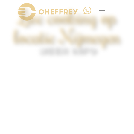
Live cooking op
locatie Nijmegen
MEER INFO