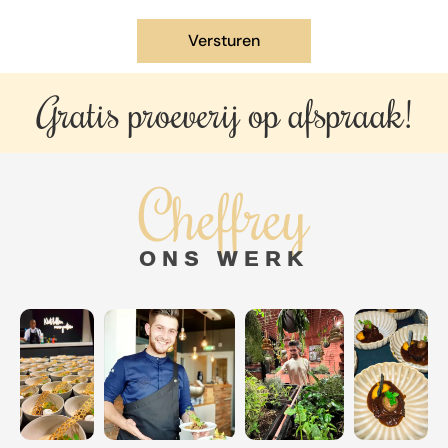
Gratis proeverij op
afspraak!
Cheffrey
ONS WERK