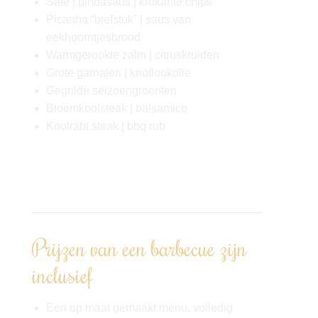
Saté | pindasaus | krokante chips
Picanha “biefstuk” | saus van
eekhoorntjesbrood
Warmgerookte zalm | citruskruiden
Grote garnalen | knoflookolie
Gegrilde seizoengroenten
Bloemkoolsteak | balsamico
Koolrabi steak | bbq rub
Op maat kunnen we afwijken van het menu,
het betreft slechts een voorbeeld.
Prijzen van een barbecue zijn
inclusief
Een op maat gemaakt menu, volledig