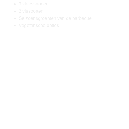
3 vleessoorten
2 vissoorten
Seizoensgroenten van de barbecue
Vegetarische opties
Van sappige steaks tot smaakvolle
vegetarische gerechten, onze op maat
gemaakte menu’s bieden voor ieder wat wils.
Bekijk hieronder het voorbeeldmenu. Het
menu is geheel aan te passen aan alle
allergieën en (dieet)wensen.
Een heerlijk verzorgde barbecue, gewoon bij
jou thuis! Ik heb er zin in, jij ook? Doe een
vrijblijvende aanvraag via de website,
WhatsApp, bel of mail om samen je wensen
te bespreken.