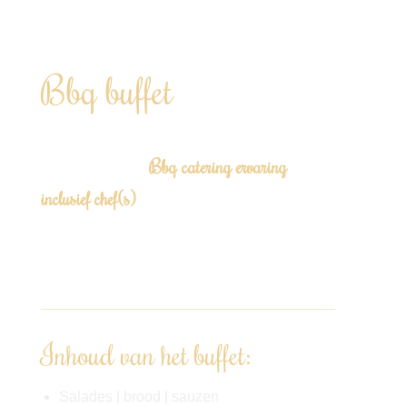
Geheel verzorgd live BBQ buffet inclusief privé
chef
Bbq buffet
Laat je (zomerse) feestje tot leven komen met
Bbq catering ervaring
onze exclusieve
inclusief chef(s)
!
Te boeken vanaf 12 personen tot 200+ “Door
heel Nederland” Vanaf €59,00 p.p.
Inhoud van het buffet:
Salades | brood | sauzen