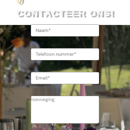
CONTACTEER ONS!
Naam
(Vereist)
Telefoonnummer
E-
mailadres
0 van 600 max. aantal karakters