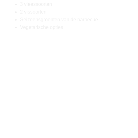
3 vleessoorten
2 vissoorten
Seizoensgroenten van de barbecue
Vegetarische opties
Van sappige steaks tot smaakvolle
vegetarische gerechten, onze op maat
gemaakte menu’s bieden voor ieder wat wils.
Bekijk hieronder het voorbeeldmenu. Het
menu is geheel aan te passen aan alle
allergieën en (dieet)wensen.
Een heerlijk verzorgde barbecue, gewoon bij
jou thuis! Ik heb er zin in, jij ook? Doe een
vrijblijvende aanvraag via de website,
WhatsApp, bel of mail om samen je wensen
te bespreken.