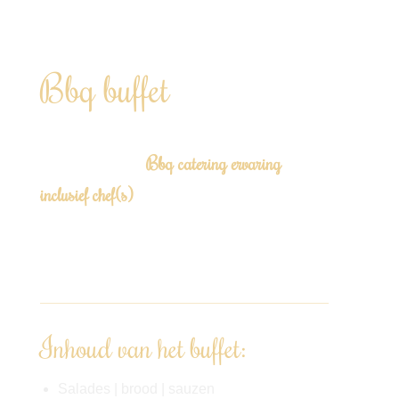
Geheel verzorgd live BBQ buffet inclusief privé
chef
Bbq buffet
Laat je (zomerse) feestje tot leven komen met
Bbq catering ervaring
onze exclusieve
inclusief chef(s)
!
Te boeken vanaf 12 personen tot 200+ “Door
heel Nederland” Vanaf €59,00 p.p.
Inhoud van het buffet:
Salades | brood | sauzen