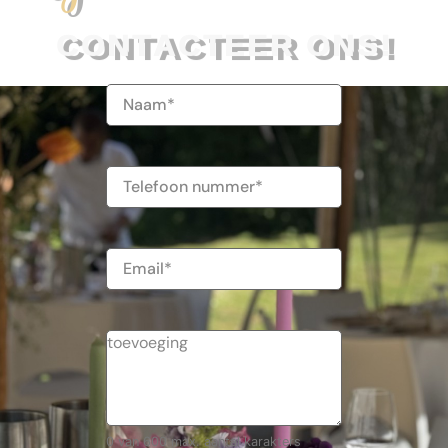
CONTACTEER ONS!
Naam
(Vereist)
Telefoonnummer
E-
mailadres
0 van 600 max. aantal karakters