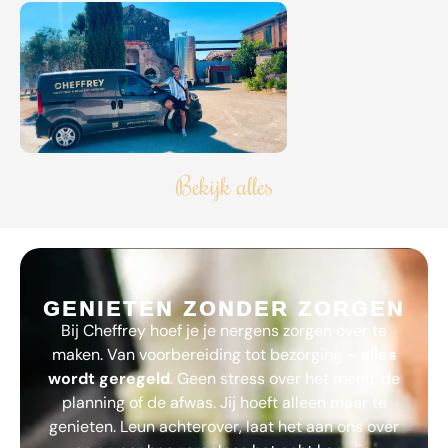
Bekijk alles
GENIETEN ZONDER ZORGEN
Bij
Cheffrey
hoef je je nergens zorgen over te
maken. Van voorbereiding tot bezorging –
alles
wordt geregeld
. Geen stress over het menu, de
planning of de afwas. Jij hoeft alleen maar te
genieten. Leun achterover, laat het aan ons over