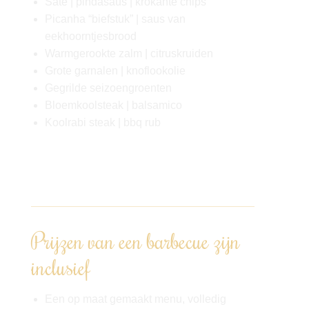
Saté | pindasaus | krokante chips
Picanha “biefstuk” | saus van
eekhoorntjesbrood
Warmgerookte zalm | citruskruiden
Grote garnalen | knoflookolie
Gegrilde seizoengroenten
Bloemkoolsteak | balsamico
Koolrabi steak | bbq rub
Op maat kunnen we afwijken van het menu,
het betreft slechts een voorbeeld.
Prijzen van een barbecue zijn
inclusief
Een op maat gemaakt menu, volledig