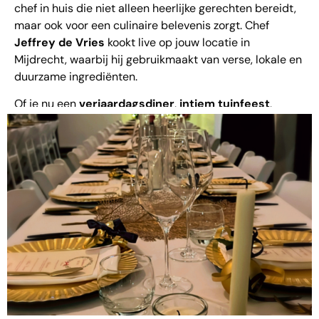
chef in huis die niet alleen heerlijke gerechten bereidt,
maar ook voor een culinaire belevenis zorgt. Chef
Jeffrey de Vries
kookt live op jouw locatie in
Mijdrecht, waarbij hij gebruikmaakt van verse, lokale en
duurzame ingrediënten.
Of je nu een
verjaardagsdiner
,
intiem tuinfeest
,
bruiloft
of een
zakelijk event
organiseert – met
Cheffrey Food maak je gegarandeerd indruk. Wij
verzorgen alles: van mobiele keuken tot bediening en
een menu volledig op maat.
Wat is Live
Cooking?
Bij
live cooking
wordt het eten op locatie bereid, recht
voor het oog van jouw gasten. Het is niet alleen lekker,
maar ook een visuele en interactieve ervaring. Jouw
gasten zien hoe de gerechten worden klaargemaakt en