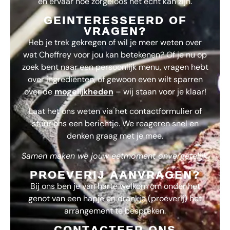
en ervaar hoe zorgeloos het echt kan zijn.
GEINTERESSEERD OF
VRAGEN?
Heb je trek gekregen of wil je meer weten over
wat
Cheffrey
voor jou kan betekenen? Of je nu op
zoek bent naar een persoonlijk menu, vragen hebt
over ingrediënten, of gewoon even wilt sparren
over de
mogelijkheden
– wij staan voor je klaar!
Laat het ons weten via het contactformulier of
stuur ons een berichtje. We reageren snel en
denken graag met je mee.
Samen maken we jouw eetmoment onvergetelijk.
PROEVERIJ AANVRAGEN?
Bij ons ben je van harte welkom om onder het
genot van een hapje en drankje (proeverij) het
arrangement te bespreken.
CONTACTEER ONS