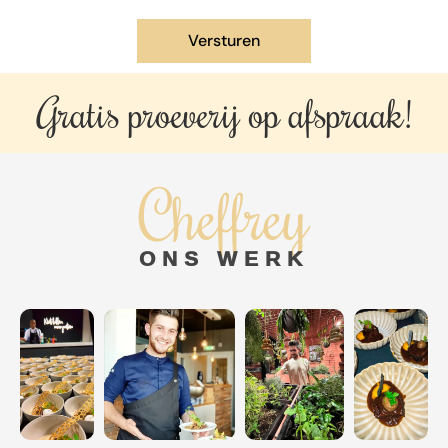
Gratis proeverij op
afspraak!
Cheffrey
ONS WERK