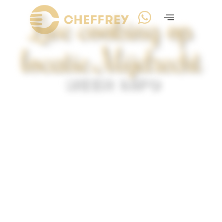
Live cooking op
locatie Mijdrecht
MEER INFO