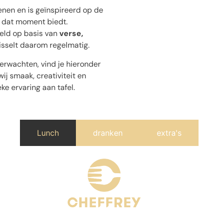
en en is geïnspireerd op de
 dat moment biedt.
eld op basis van
verse,
sselt daarom regelmatig.
erwachten, vind je hieronder
wij smaak, creativiteit en
e ervaring aan tafel.
Lunch
dranken
extra's