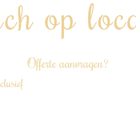
ch op loc
“Lunch aan huis, op kantoor of tijdens jouw event…”
Offerte aanvragen?
clusief
akt menu, volledig afgestemd op jullie wensen, waarbij w
le allergieën en dieetvoorkeuren.
chappen en bereiden alles voor op onze eigen locatie.