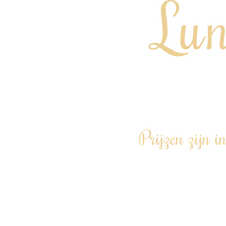
Lun
Prijzen zijn in
Een op maat gema
houden
met alle individue
Wij doen de boods