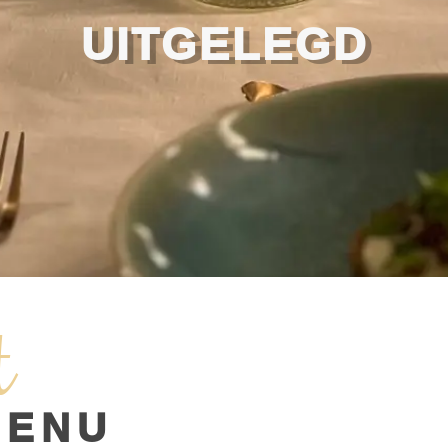
UITGELEGD
t
MENU