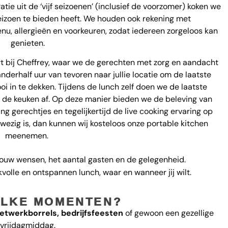
ratie uit de ‘vijf seizoenen’ (inclusief de voorzomer) koken we
eizoen te bieden heeft. We houden ook rekening met
nu, allergieën en voorkeuren, zodat iedereen zorgeloos kan
genieten.
t bij Cheffrey, waar we de gerechten met zorg en aandacht
derhalf uur van tevoren naar jullie locatie om de laatste
oi in te dekken. Tijdens de lunch zelf doen we de laatste
 de keuken af. Op deze manier bieden we de beleving van
ng gerechtjes en tegelijkertijd de live cooking ervaring op
nwezig is, dan kunnen wij kosteloos onze portable kitchen
meenemen.
jouw wensen, het aantal gasten en de gelegenheid.
volle en ontspannen lunch, waar en wanneer jij wilt.
LKE MOMENTEN?
netwerkborrels, bedrijfsfeesten
of gewoon een gezellige
vrijdagmiddag.