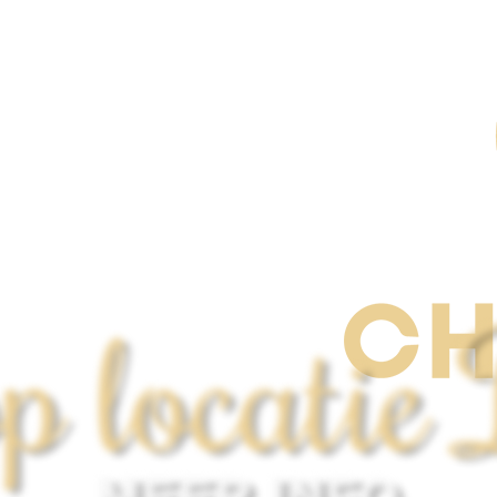
p locatie
MEER INFO