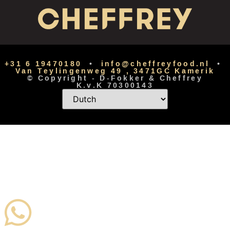
+31 6 19470180
•
info@cheffreyfood.nl
•
Van Teylingenweg 49 , 3471GC Kamerik
© Copyright -
D-Fokker
&
Cheffrey
K.v.K 70300143