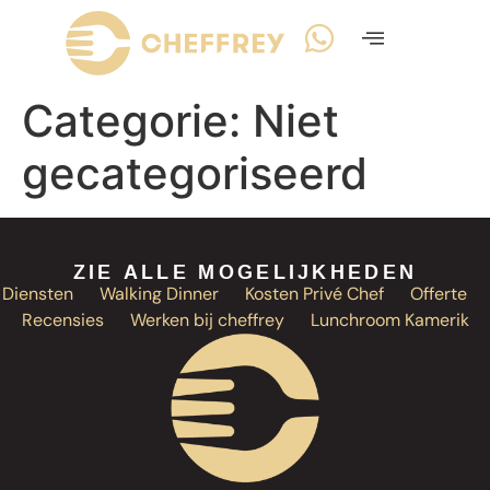
Categorie:
Niet
gecategoriseerd
ZIE ALLE MOGELIJKHEDEN
Diensten
Walking Dinner
Kosten Privé Chef
Offerte
Recensies
Werken bij cheffrey
Lunchroom Kamerik